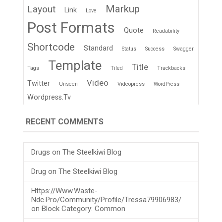
Markup
Layout
Link
Love
Post Formats
Quote
Readability
Shortcode
Standard
Status
Success
Swagger
Template
Title
Tags
Tiled
Trackbacks
Video
Twitter
Unseen
Videopress
WordPress
Wordpress.tv
RECENT COMMENTS
Drugs
on
The Steelkiwi Blog
Drug
on
The Steelkiwi Blog
Https://www.waste-
Ndc.pro/community/profile/tressa79906983/
on
Block Category: Common