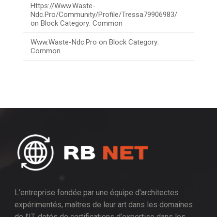
Https://www.waste-
Ndc.pro/community/profile/tressa79906983/
on
Block Category: Common
Www.waste-Ndc.pro
on
Block Category:
Common
L’entreprise fondée par une équipe d’architectes
expérimentés, maîtres de leur art dans les domaines
de l’IT, dotés de certifications d’expertise dans les