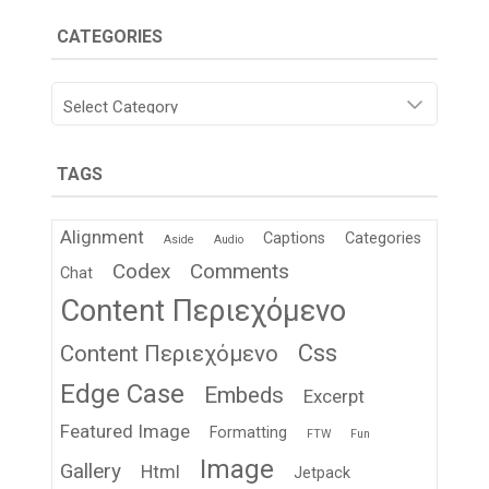
CATEGORIES
Categories
TAGS
Alignment
Captions
Categories
Aside
Audio
Codex
Comments
Chat
Content Περιεχόμενο
Css
Content Περιεχόμενο
Edge Case
Embeds
Excerpt
Featured Image
Formatting
FTW
Fun
Image
Gallery
Html
Jetpack