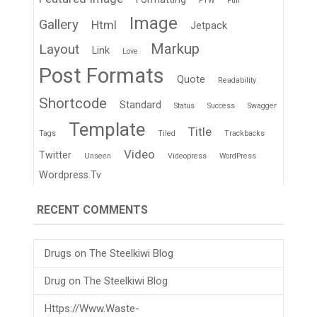
FTW
Fun
Image
Gallery
Html
Jetpack
Markup
Layout
Link
Love
Post Formats
Quote
Readability
Shortcode
Standard
Status
Success
Swagger
Template
Title
Tags
Tiled
Trackbacks
Video
Twitter
Unseen
Videopress
WordPress
Wordpress.tv
RECENT COMMENTS
Drugs
on
The Steelkiwi Blog
Drug
on
The Steelkiwi Blog
Https://www.waste-