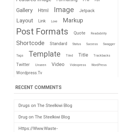
FTW
Fun
Image
Gallery
Html
Jetpack
Markup
Layout
Link
Love
Post Formats
Quote
Readability
Shortcode
Standard
Status
Success
Swagger
Template
Title
Tags
Tiled
Trackbacks
Video
Twitter
Unseen
Videopress
WordPress
Wordpress.tv
RECENT COMMENTS
Drugs
on
The Steelkiwi Blog
Drug
on
The Steelkiwi Blog
Https://www.waste-