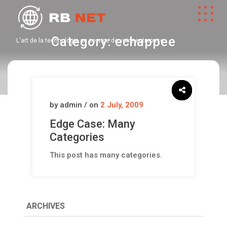
Category:
echappee
L'art de la technologie au service de votre entreprise
by admin / on
2 July, 2009
Edge Case: Many
Categories
This post has many categories.
ARCHIVES