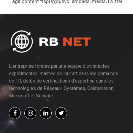
Tags:
content περιεχόμενο
,
embeds
,
media
,
twitter
L’entreprise fondée par une équipe d’architectes
expérimentés, maîtres de leur art dans les domaines
de l’IT, dotés de certifications d’expertise dans les
technologies de Réseaux, Systèmes, Colaboration,
Microsoft et Sécurité.