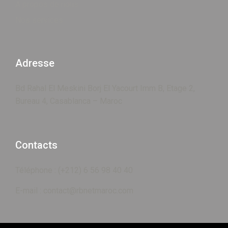
A propos de nous
Nos services
Adresse
Bd Rahal El Meskini Borj El Yacourt Imm B, Etage 2,
Bureau 4, Casablanca – Maroc
Contacts
Téléphone : (+212) 6 56 98 40 40
E-mail : contact@rbnetmaroc.com